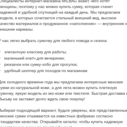
Специалисты интернет-магазина MILBAG знают, чего хотят
женщины, поэтому у нас можно купить сумку, которая станет
надежной и удобной спутницей на каждый день. Мы предлагаем
модели, в которых сочетается стильный внешний вид, высокое
качество материалов и продуманное «наполнение» — внутренние 
внешние карманы.
У нас легко выбрать сумочку для любого повода и сезона:
элегантную классику для работы;
маленький клатч для вечеринки;
рюкзачок или сумку-хобо для прогулок;
удобный шоппер для походов по магазинам.
Для холодного времени года мы предлагаем интересные женские
сумки из натуральной кожи, а для лета можно купить плетеную
сумочку, яркую модель из эко-кожи или текстиля. Быстрая доставка 
Лысьву не заставит долго ждать свою покупку!
Выбирая подходящий вариант, будьте уверены, все представленны
женские сумки отшиваются на известных фабриках согласно
стандартам качества. Открывайте каталог, чтобы купить надежную