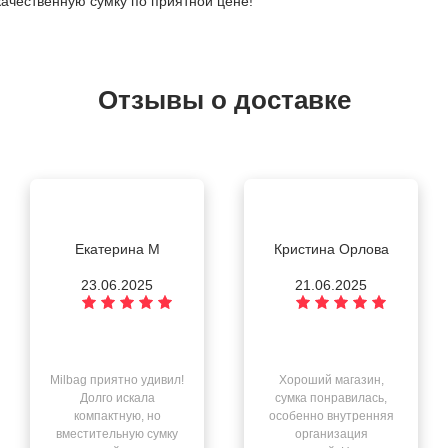
качественную сумку по приятной цене!
Отзывы о доставке
Екатерина М
Кристина Орлова
23.06.2025
21.06.2025
Milbag приятно удивил!
Хороший магазин,
Долго искала
сумка понравилась,
компактную, но
особенно внутренняя
вместительную сумку
организация