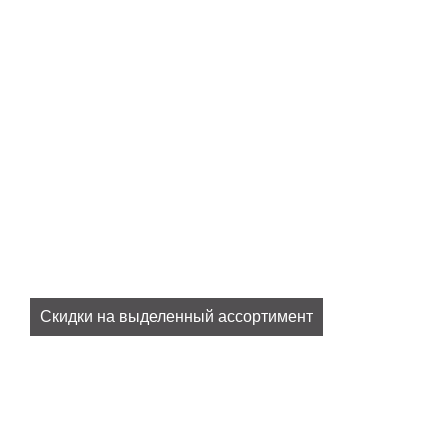
Скидки на выделенный ассортимент
Все наши актуальные скидки в разделе
SALE