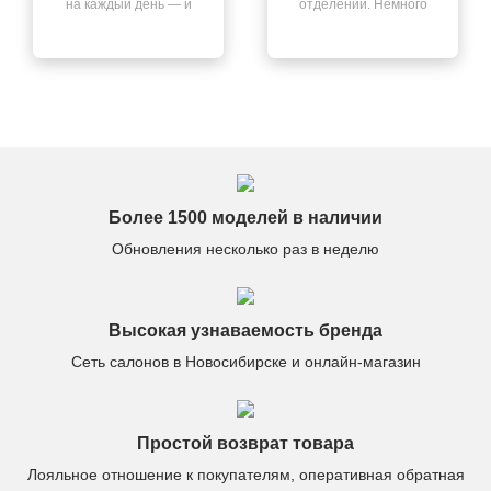
на каждый день — и
отделений. Немного
нашла её здесь. Всё
смутил запах после
чётко: быстрая
распаковки, но он
доставка, отличный
выветрился через
сервис, качество на
день. В остальном —
высоте.
всё отлично.
Более 1500 моделей в наличии
Обновления несколько раз в неделю
Высокая узнаваемость бренда
Сеть салонов в Новосибирске и онлайн-магазин
Простой возврат товара
Лояльное отношение к покупателям, оперативная обратная