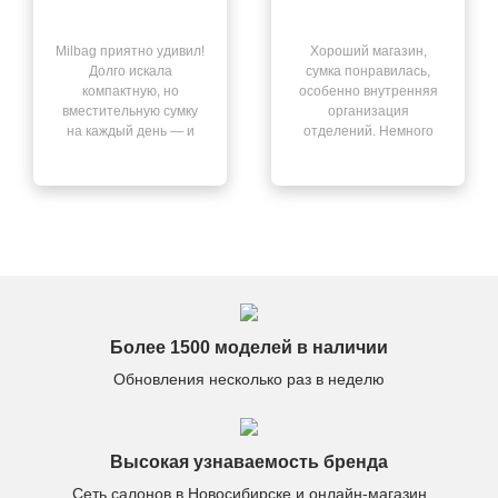
Milbag приятно удивил!
Хороший магазин,
Долго искала
сумка понравилась,
компактную, но
особенно внутренняя
вместительную сумку
организация
на каждый день — и
отделений. Немного
нашла её здесь. Всё
смутил запах после
чётко: быстрая
распаковки, но он
доставка, отличный
выветрился через
сервис, качество на
день. В остальном —
высоте.
всё отлично.
Более 1500 моделей в наличии
Обновления несколько раз в неделю
Высокая узнаваемость бренда
Сеть салонов в Новосибирске и онлайн-магазин