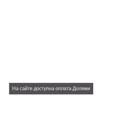
На сайте доступна оплата Долями
Плати 25% сразу, остальное потом, без комиссий и
переплат