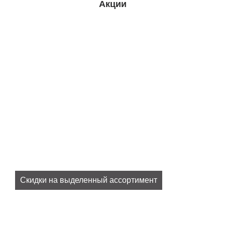
Акции
Скидки на выделенный ассортимент
Все наши актуальные скидки в разделе
SALE