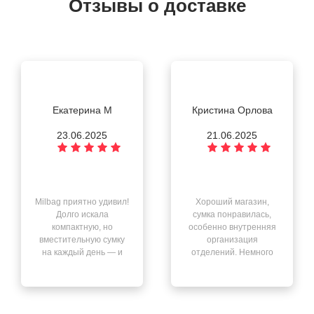
Отзывы о доставке
Екатерина М
Кристина Орлова
23.06.2025
21.06.2025
Milbag приятно удивил!
Хороший магазин,
Долго искала
сумка понравилась,
компактную, но
особенно внутренняя
вместительную сумку
организация
на каждый день — и
отделений. Немного
нашла её здесь. Всё
смутил запах после
чётко: быстрая
распаковки, но он
доставка, отличный
выветрился через
сервис, качество на
день. В остальном —