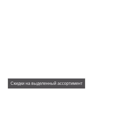
Скидки на выделенный ассортимент
Все наши актуальные скидки в разделе
SALE