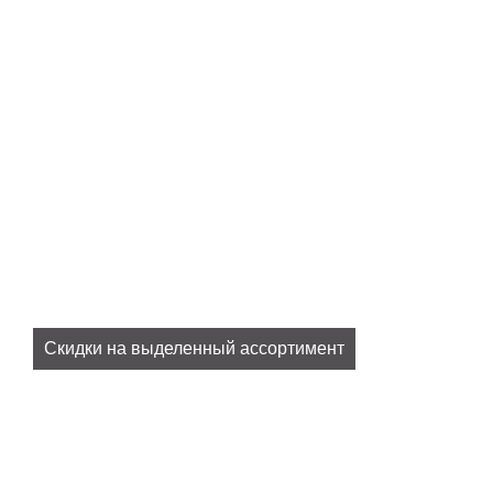
Скидки на выделенный ассортимент
Все наши актуальные скидки в разделе
SALE