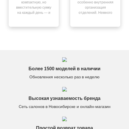
компактную, но
особенно внутренняя
вместительную сумку
организация
на каждый день — и
отделений. Немного
нашла её здесь. Всё
смутил запах после
чётко: быстрая
распаковки, но он
доставка, отличный
выветрился через
сервис, качество на
день. В остальном —
высоте.
всё отлично.
Более 1500 моделей в наличии
Обновления несколько раз в неделю
Высокая узнаваемость бренда
Сеть салонов в Новосибирске и онлайн-магазин
Простой возврат товара