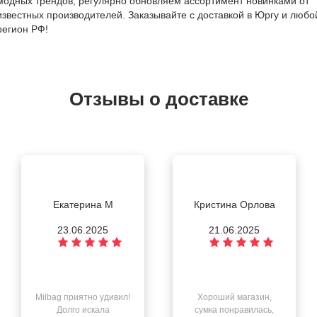
модных трендов, регулярно обновляем ассортимент новинками от
известных производителей. Заказывайте с доставкой в Юргу и любо
регион РФ!
Отзывы о доставке
Екатерина М
Кристина Орлова
23.06.2025
21.06.2025
Milbag приятно удивил!
Хороший магазин,
Долго искала
сумка понравилась,