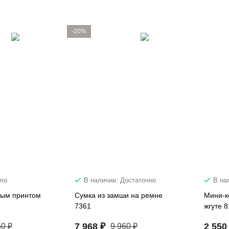
-20%
ало
В наличии: Достаточно
В на
ным принтом
Сумка из замши на ремне
Мини-к
7361
жгуте 
7 968 ₽
2 550
60 ₽
9 960 ₽