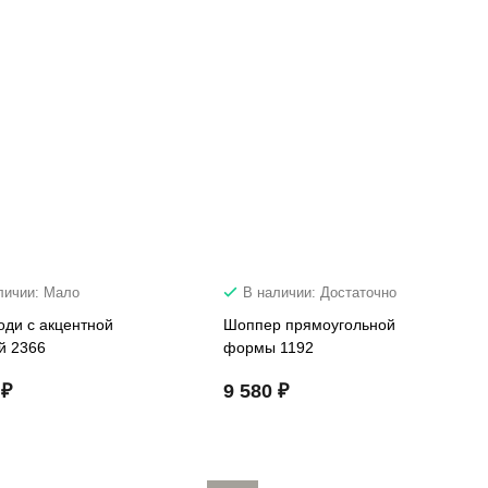
личии: Мало
В наличии: Достаточно
оди с акцентной
Шоппер прямоугольной
й 2366
формы 1192
 ₽
9 580 ₽