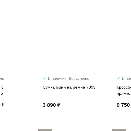
ало
В наличии: Достаточно
В на
 с
Сумка мини на ремне 7099
Кроссб
85
пряжко
3 890 ₽
9 750
 ₽