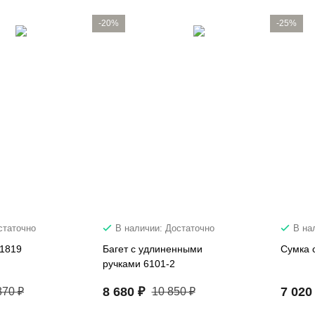
-20%
-25%
статочно
В наличии: Достаточно
В на
21819
Багет с удлиненными
Сумка 
ручками 6101-2
8 680 ₽
7 020
870 ₽
10 850 ₽