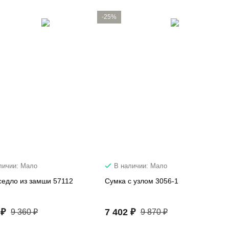
-25%
личии: Мало
В наличии: Мало
седло из замши 57112
Сумка с узлом 3056-1
 ₽
7 402 ₽
9 360 ₽
9 870 ₽