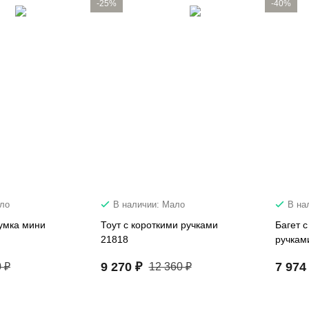
-25%
-40%
ало
В наличии: Мало
В на
умка мини
Тоут с короткими ручками
Багет 
21818
ручкам
9 270 ₽
7 974
 ₽
12 360 ₽