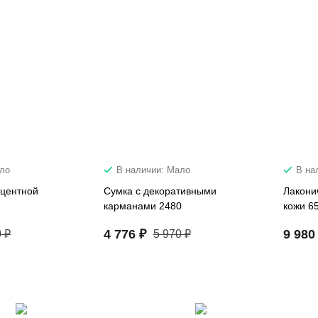
ало
В наличии: Мало
В на
кцентной
Сумка с декоративными
Лакони
карманами 2480
кожи 6
4 776 ₽
9 980
 ₽
5 970 ₽