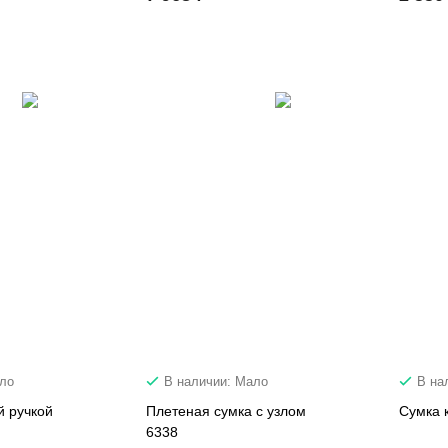
ало
В наличии: Мало
В на
й ручкой
Плетеная сумка с узлом
Сумка 
6338