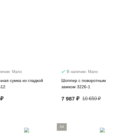
личии: Мало
В наличии: Мало
чная сумка из гладкой
Шоппер с поворотным
512
замком 3226-1
 ₽
7 987 ₽
10 650 ₽
A4