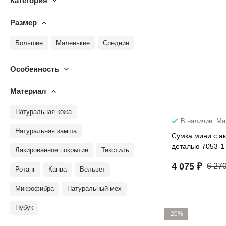
Категория
Размер
Большие
Маленькие
Средние
Особенность
Материал
Натуральная кожа
В наличии: М
Натуральная замша
Сумка мини с а
деталью 7053-1
Лакированное покрытие
Текстиль
4 075 ₽
6 270
Ротанг
Канва
Вельвет
Микрофибра
Натуральный мех
Нубук
-20%