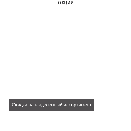
Акции
Скидки на выделенный ассортимент
Все наши актуальные скидки в разделе
SALE