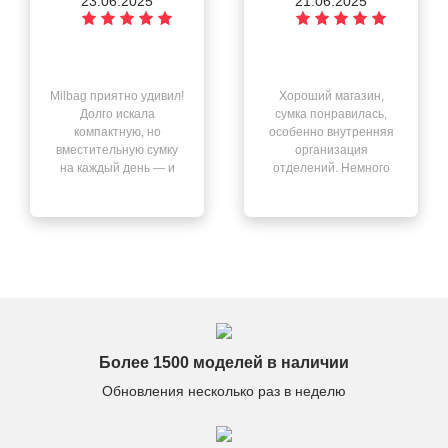
23.06.2025
21.06.2025
Milbag приятно удивил!
Хороший магазин,
Долго искала
сумка понравилась,
компактную, но
особенно внутренняя
вместительную сумку
организация
на каждый день — и
отделений. Немного
нашла её здесь. Всё
смутил запах после
чётко: быстрая
распаковки, но он
доставка, отличный
выветрился через
сервис, качество на
день. В остальном —
высоте.
всё отлично.
Более 1500 моделей в наличии
Обновления несколько раз в неделю