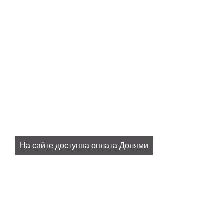
На сайте доступна оплата Долями
Плати 25% сразу, остальное потом, без комиссий и
переплат