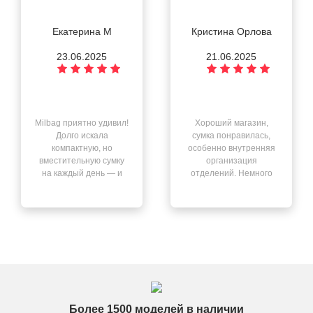
Екатерина М
Кристина Орлова
23.06.2025
21.06.2025
Milbag приятно удивил!
Хороший магазин,
Долго искала
сумка понравилась,
компактную, но
особенно внутренняя
вместительную сумку
организация
на каждый день — и
отделений. Немного
нашла её здесь. Всё
смутил запах после
чётко: быстрая
распаковки, но он
доставка, отличный
выветрился через
сервис, качество на
день. В остальном —
высоте.
всё отлично.
Более 1500 моделей в наличии