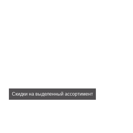
Скидки на выделенный ассортимент
Все наши актуальные скидки в разделе
SALE