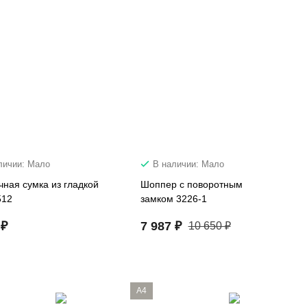
личии: Мало
В наличии: Мало
чная сумка из гладкой
Шоппер с поворотным
512
замком 3226-1
 ₽
7 987 ₽
10 650 ₽
A4