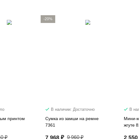
-20%
ало
В наличии: Достаточно
В на
ным принтом
Сумка из замши на ремне
Мини-к
7361
жгуте 
7 968 ₽
2 550
60 ₽
9 960 ₽