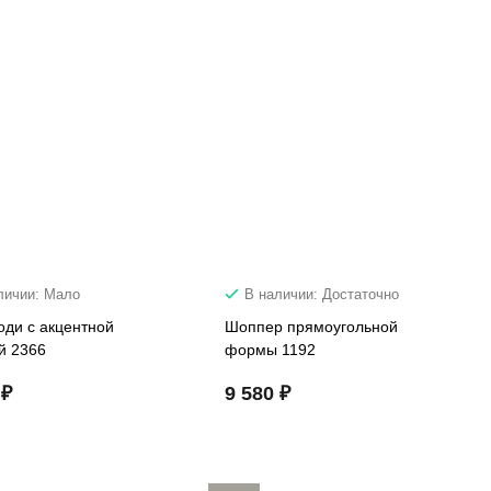
личии: Мало
В наличии: Достаточно
оди с акцентной
Шоппер прямоугольной
й 2366
формы 1192
 ₽
9 580 ₽