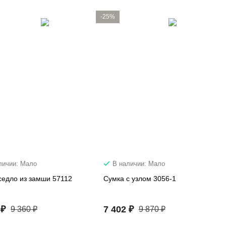
-25%
личии: Мало
В наличии: Мало
седло из замши 57112
Сумка с узлом 3056-1
 ₽
7 402 ₽
9 360 ₽
9 870 ₽