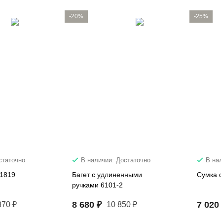
-20%
-25%
статочно
В наличии: Достаточно
В на
21819
Багет с удлиненными
Сумка 
ручками 6101-2
8 680 ₽
7 020
870 ₽
10 850 ₽