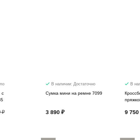
ало
В наличии: Достаточно
В на
 с
Сумка мини на ремне 7099
Кроссб
85
пряжко
3 890 ₽
9 750
 ₽