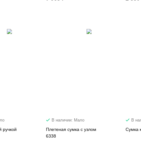
ало
В наличии: Мало
В на
й ручкой
Плетеная сумка с узлом
Сумка 
6338