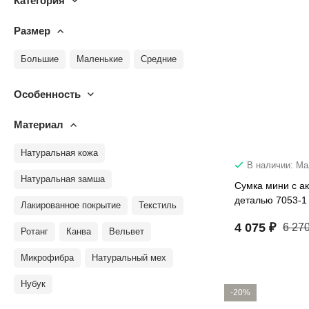
Категория
Размер
Большие
Маленькие
Средние
Особенность
Материал
Натуральная кожа
В наличии: М
Натуральная замша
Сумка мини с а
деталью 7053-1
Лакированное покрытие
Текстиль
4 075 ₽
6 270
Ротанг
Канва
Вельвет
Микрофибра
Натуральный мех
Нубук
-20%