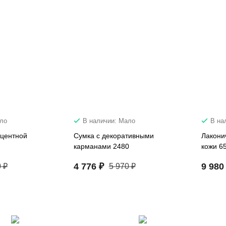
ало
В наличии: Мало
В на
кцентной
Сумка с декоративными
Лакони
карманами 2480
кожи 6
4 776 ₽
9 980
 ₽
5 970 ₽