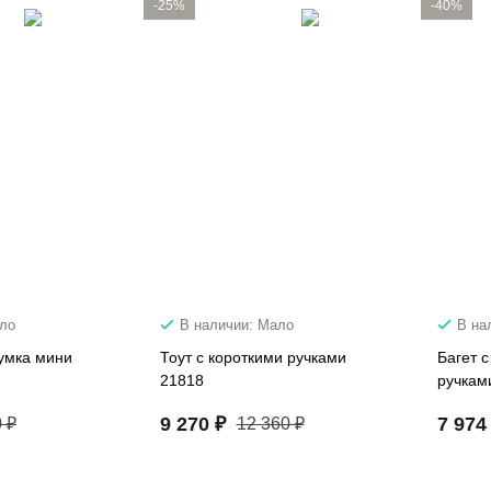
-25%
-40%
ало
В наличии: Мало
В на
умка мини
Тоут с короткими ручками
Багет 
21818
ручкам
9 270 ₽
7 974
 ₽
12 360 ₽