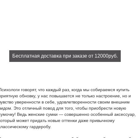
Бесплатная доставка при заказе от 12000руб.
При заказе на сумму от 12000руб. доставка бесплатно!
Психологи говорят, что каждый раз, когда мы собираемся купить
приятную обновку, у нас повышается не только настроение, но и
чувство уверенности в себе, удовлетворенности своим внешним
видом. Это отличный повод для того, чтобы приобрести новую
сумочку! Ведь женские сумки — совершенно особенный аксессуар,
который может придать новые оттенки даже привычному
классическому гардеробу.