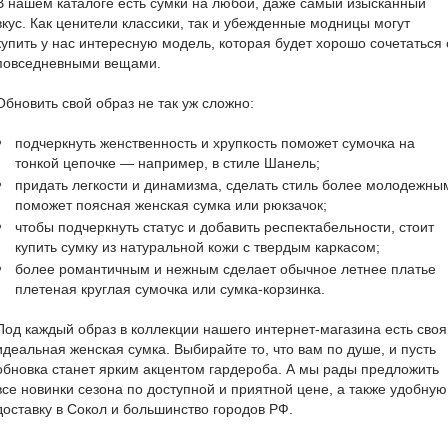
В нашем каталоге есть сумки на любой, даже самый изысканный
вкус. Как ценители классики, так и убежденные модницы могут
купить у нас интересную модель, которая будет хорошо сочетаться 
повседневными вещами.
Обновить свой образ не так уж сложно:
подчеркнуть женственность и хрупкость поможет сумочка на
тонкой цепочке — например, в стиле Шанель;
придать легкости и динамизма, сделать стиль более молодежны
поможет поясная женская сумка или рюкзачок;
чтобы подчеркнуть статус и добавить респектабельности, стоит
купить сумку из натуральной кожи с твердым каркасом;
более романтичным и нежным сделает обычное летнее платье
плетеная круглая сумочка или сумка-корзинка.
Под каждый образ в коллекции нашего интернет-магазина есть своя
идеальная женская сумка. Выбирайте то, что вам по душе, и пусть
обновка станет ярким акцентом гардероба. А мы рады предложить
все новинки сезона по доступной и приятной цене, а также удобную
доставку в Сокол и большинство городов РФ.