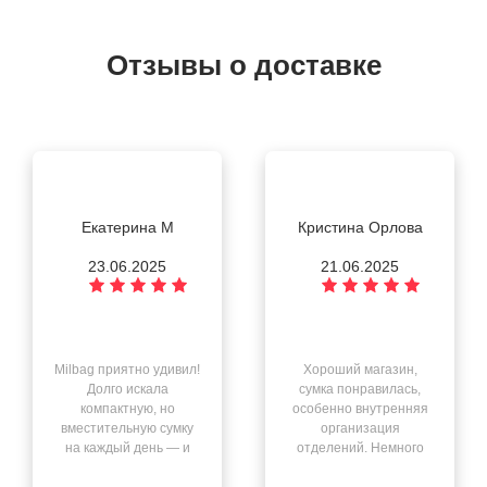
Отзывы о доставке
Екатерина М
Кристина Орлова
23.06.2025
21.06.2025
Milbag приятно удивил!
Хороший магазин,
Долго искала
сумка понравилась,
компактную, но
особенно внутренняя
вместительную сумку
организация
на каждый день — и
отделений. Немного
нашла её здесь. Всё
смутил запах после