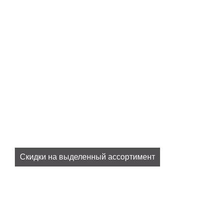
Скидки на выделенный ассортимент
Все наши актуальные скидки в разделе
SALE