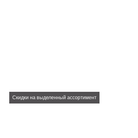
Скидки на выделенный ассортимент
Все наши актуальные скидки в разделе
SALE