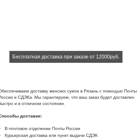
Бесплатная доставка при заказе от 12000руб.
При заказе на сумму от 12000руб. доставка бесплатно!
Обеспечиваем доставку женских сумок в Рязань с помощью Почты
России и СДЭКа. Мы гарантируем, что ваш заказ будет доставлен
быстро и в отличном состоянии.
Способы доставки:
В почтовое отделение Почты России
Курьерская доставка или пункт выдачи СДЭК