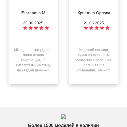
Екатерина М
Кристина Орлова
23.06.2025
21.06.2025
Milbag приятно удивил!
Хороший магазин,
Долго искала
сумка понравилась,
компактную, но
особенно внутренняя
вместительную сумку
организация
на каждый день — и
отделений. Немного
нашла её здесь. Всё
смутил запах после
чётко: быстрая
распаковки, но он
доставка, отличный
выветрился через
сервис, качество на
день. В остальном —
высоте.
всё отлично.
Более 1500 моделей в наличии