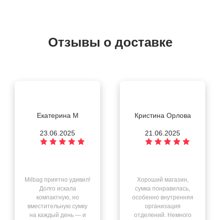
Отзывы о доставке
Екатерина М
Кристина Орлова
23.06.2025
21.06.2025
Milbag приятно удивил!
Хороший магазин,
Долго искала
сумка понравилась,
компактную, но
особенно внутренняя
вместительную сумку
организация
на каждый день — и
отделений. Немного