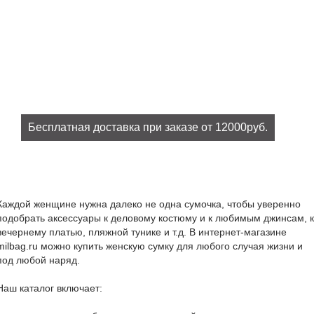
Бесплатная доставка при заказе от 12000руб.
При заказе на сумму от 12000руб. доставка бесплатно!
Каждой женщине нужна далеко не одна сумочка, чтобы уверенно
подобрать аксессуары к деловому костюму и к любимым джинсам, к
вечернему платью, пляжной тунике и т.д. В интернет-магазине
milbag.ru можно купить женскую сумку для любого случая жизни и
под любой наряд.
Наш каталог включает: