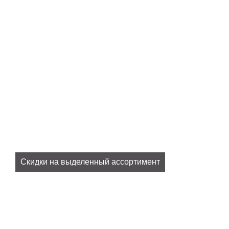
Скидки на выделенный ассортимент
Все наши актуальные скидки в разделе
SALE