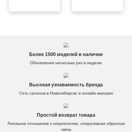
нашла её здесь. Всё
смутил запах после
чётко: быстрая
распаковки, но он
доставка, отличный
выветрился через
сервис, качество на
день. В остальном —
высоте.
всё отлично.
Более 1500 моделей в наличии
Обновления несколько раз в неделю
Высокая узнаваемость бренда
Сеть салонов в Новосибирске и онлайн-магазин
Простой возврат товара
Лояльное отношение к покупателям, оперативная обратная
связь