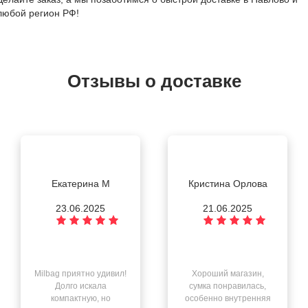
любой регион РФ!
Отзывы о доставке
Екатерина М
Кристина Орлова
23.06.2025
21.06.2025
Milbag приятно удивил!
Хороший магазин,
Долго искала
сумка понравилась,
компактную, но
особенно внутренняя