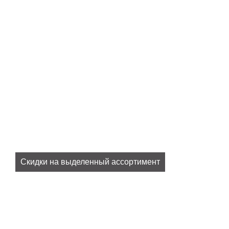
Скидки на выделенный ассортимент
Все наши актуальные скидки в разделе
SALE