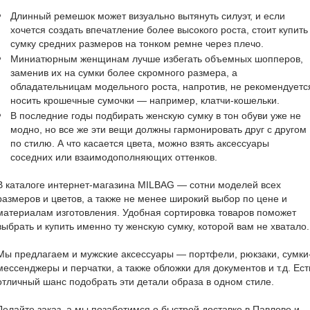
Длинный ремешок может визуально вытянуть силуэт, и если
хочется создать впечатление более высокого роста, стоит купить
сумку средних размеров на тонком ремне через плечо.
Миниатюрным женщинам лучше избегать объемных шопперов,
заменив их на сумки более скромного размера, а
обладательницам модельного роста, напротив, не рекомендуетс
носить крошечные сумочки — например, клатчи-кошельки.
В последние годы подбирать женскую сумку в тон обуви уже не
модно, но все же эти вещи должны гармонировать друг с другом
по стилю. А что касается цвета, можно взять аксессуары
соседних или взаимодополняющих оттенков.
В каталоге интернет-магазина MILBAG — сотни моделей всех
размеров и цветов, а также не менее широкий выбор по цене и
материалам изготовления. Удобная сортировка товаров поможет
выбрать и купить именно ту женскую сумку, которой вам не хватало.
Мы предлагаем и мужские аксессуары — портфели, рюкзаки, сумки
мессенджеры и перчатки, а также обложки для документов и т.д. Ест
отличный шанс подобрать эти детали образа в одном стиле.
Делайте заказ, а мы позаботимся о быстрой доставке в Павлово и