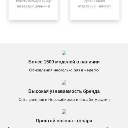
вместительную сумку
организация
на каждый день — и
отделений. Немного
нашла её здесь. Всё
смутил запах после
чётко: быстрая
распаковки, но он
доставка, отличный
выветрился через
сервис, качество на
день. В остальном —
высоте.
всё отлично.
Более 1500 моделей в наличии
Обновления несколько раз в неделю
Высокая узнаваемость бренда
Сеть салонов в Новосибирске и онлайн-магазин
Простой возврат товара