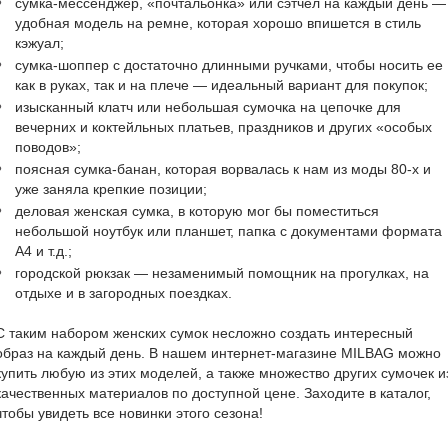
сумка-мессенджер, «почтальонка» или сэтчел на каждый день —
удобная модель на ремне, которая хорошо впишется в стиль
кэжуал;
сумка-шоппер с достаточно длинными ручками, чтобы носить ее
как в руках, так и на плече — идеальный вариант для покупок;
изысканный клатч или небольшая сумочка на цепочке для
вечерних и коктейльных платьев, праздников и других «особых
поводов»;
поясная сумка-банан, которая ворвалась к нам из моды 80-х и
уже заняла крепкие позиции;
деловая женская сумка, в которую мог бы поместиться
небольшой ноутбук или планшет, папка с документами формата
А4 и т.д.;
городской рюкзак — незаменимый помощник на прогулках, на
отдыхе и в загородных поездках.
С таким набором женских сумок несложно создать интересный
образ на каждый день. В нашем интернет-магазине MILBAG можно
купить любую из этих моделей, а также множество других сумочек и
качественных материалов по доступной цене. Заходите в каталог,
чтобы увидеть все новинки этого сезона!