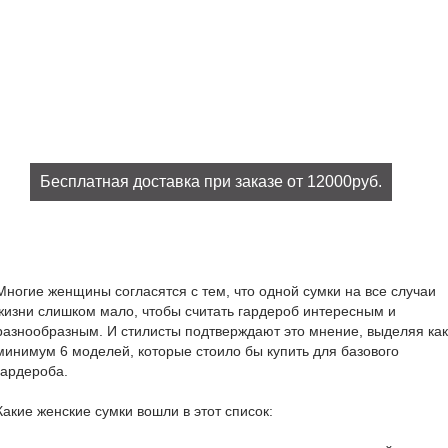
Бесплатная доставка при заказе от 12000руб.
При заказе на сумму от 12000руб. доставка бесплатно!
Многие женщины согласятся с тем, что одной сумки на все случаи
жизни слишком мало, чтобы считать гардероб интересным и
разнообразным. И стилисты подтверждают это мнение, выделяя как
минимум 6 моделей, которые стоило бы купить для базового
гардероба.
Какие женские сумки вошли в этот список: