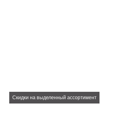
Скидки на выделенный ассортимент
Все наши актуальные скидки в разделе
SALE