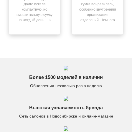
Долго искала
сумка понравилась,
компактную, но
особенно внутренняя
вместительную сумку
организация
на каждый день — и
отделений. Немного
нашла её здесь. Всё
смутил запах после
чётко: быстрая
распаковки, но он
доставка, отличный
выветрился через
сервис, качество на
день. В остальном —
высоте.
всё отлично.
Более 1500 моделей в наличии
Обновления несколько раз в неделю
Высокая узнаваемость бренда
Сеть салонов в Новосибирске и онлайн-магазин