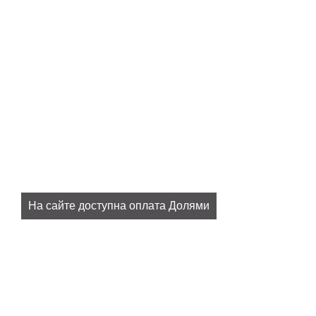
На сайте доступна оплата Долями
Плати 25% сразу, остальное потом, без комиссий и
переплат