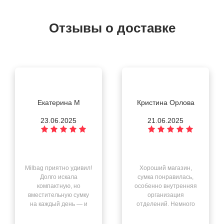
Отзывы о доставке
Екатерина М
Кристина Орлова
23.06.2025
21.06.2025
Milbag приятно удивил!
Хороший магазин,
Долго искала
сумка понравилась,
компактную, но
особенно внутренняя
вместительную сумку
организация
на каждый день — и
отделений. Немного
нашла её здесь. Всё
смутил запах после
чётко: быстрая
распаковки, но он