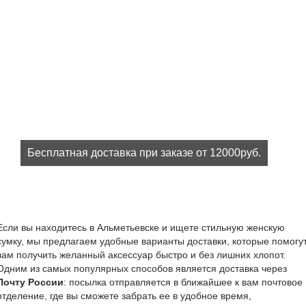
Бесплатная доставка при заказе от 12000руб.
При заказе на сумму от 12000руб. доставка бесплатно!
Если вы находитесь в Альметьевске и ищете стильную женскую
сумку, мы предлагаем удобные варианты доставки, которые помогу
вам получить желанный аксессуар быстро и без лишних хлопот.
Одним из самых популярных способов является доставка через
Почту России
: посылка отправляется в ближайшее к вам почтовое
отделение, где вы сможете забрать ее в удобное время,