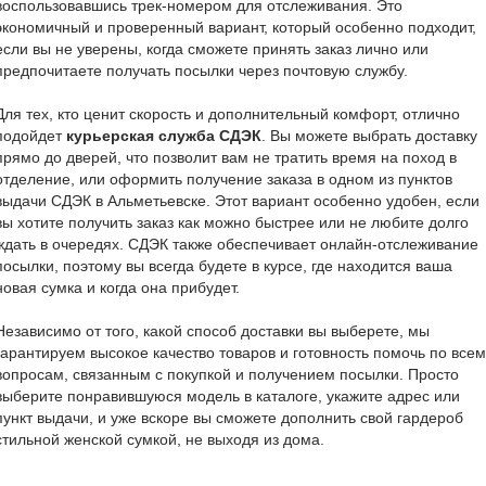
воспользовавшись трек-номером для отслеживания. Это
экономичный и проверенный вариант, который особенно подходит,
если вы не уверены, когда сможете принять заказ лично или
предпочитаете получать посылки через почтовую службу.
Для тех, кто ценит скорость и дополнительный комфорт, отлично
подойдет
курьерская служба СДЭК
. Вы можете выбрать доставку
прямо до дверей, что позволит вам не тратить время на поход в
отделение, или оформить получение заказа в одном из пунктов
выдачи СДЭК в Альметьевске. Этот вариант особенно удобен, если
вы хотите получить заказ как можно быстрее или не любите долго
ждать в очередях. СДЭК также обеспечивает онлайн-отслеживание
посылки, поэтому вы всегда будете в курсе, где находится ваша
новая сумка и когда она прибудет.
Независимо от того, какой способ доставки вы выберете, мы
гарантируем высокое качество товаров и готовность помочь по всем
вопросам, связанным с покупкой и получением посылки. Просто
выберите понравившуюся модель в каталоге, укажите адрес или
пункт выдачи, и уже вскоре вы сможете дополнить свой гардероб
стильной женской сумкой, не выходя из дома.