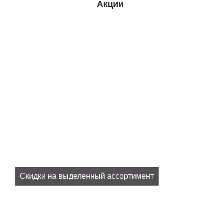
Акции
Скидки на выделенный ассортимент
Все наши актуальные скидки в разделе
SALE