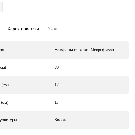
Характеристики
Уход
ал
Натуральная кожа, Микрофибра
(см)
30
 (см)
17
 (см)
17
урнитуры
Золото