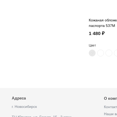
Кожаная обложк
паспорта 537M
1 480 ₽
Цвет
Адреса
О ком
г. Новосибирск
Контак
Наши в
ТЦ Юпитер, ул. Гоголя, 15 , 2 этаж